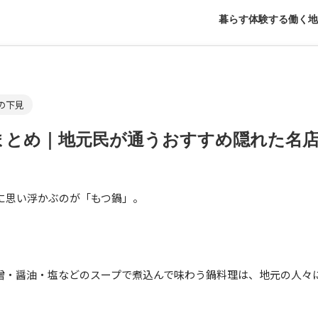
暮らす
体験する
働く
地
の下見
まとめ｜地元民が通うおすすめ隠れた名
に思い浮かぶのが「もつ鍋」。
噌・醤油・塩などのスープで煮込んで味わう鍋料理は、地元の人々