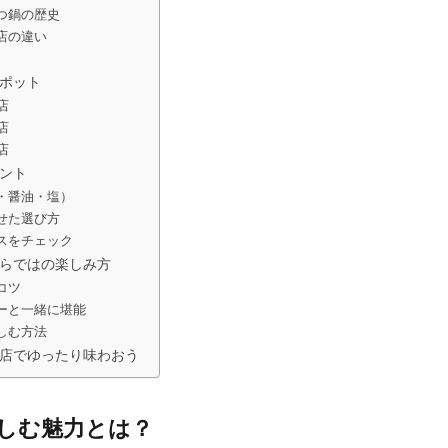
つ鍋の歴史
店の違い
ポット
店
店
店
ント
・醤油・塩）
せた選び方
スをチェック
らではの楽しみ方
コツ
ーと一緒に堪能
しむ方法
店でゆったり味わおう
しむ魅力とは？