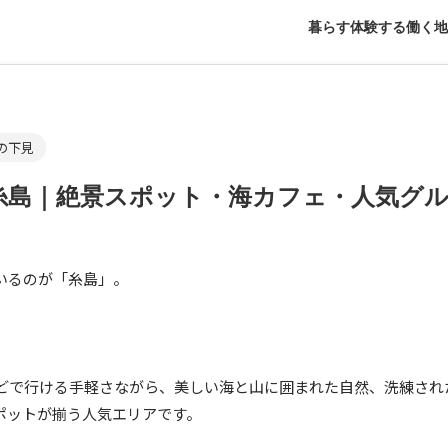
暮らす
体験する
働く
地
の下見
糸島｜絶景スポット・海カフェ・人気グ
いるのが「糸島」。
ほどで行ける手軽さながら、美しい海と山に囲まれた自然、洗練され
ポットが揃う人気エリアです。