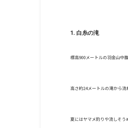
1. 白糸の滝
標高900メートルの羽金山
高さ約24メートルの滝から
夏にはヤマメ釣りや流しそう