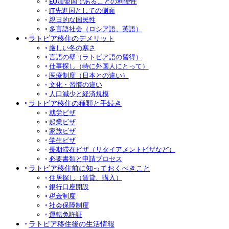
EU加盟国であることの利便性
IT先進国としての側面
親日的な国民性
多言語社会（ロシア語、英語）
ラトビア移住のデメリット
厳しい冬の寒さ
言語の壁（ラトビア語の習得）
仕事探し（特に外国人にとって）
医療制度（日本との違い）
文化・習慣の違い
人口減少と経済規模
ラトビア移住の種類と手続き
就労ビザ
起業ビザ
家族ビザ
学生ビザ
長期滞在ビザ（リタイアメントビザなど）
必要書類と申請プロセス
ラトビア移住前に知っておくべきこと
住居探し（賃貸、購入）
銀行口座開設
税金制度
社会保障制度
運転免許証
ラトビア移住後の生活情報