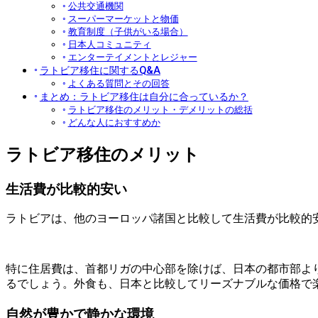
公共交通機関
スーパーマーケットと物価
教育制度（子供がいる場合）
日本人コミュニティ
エンターテイメントとレジャー
ラトビア移住に関するQ&A
よくある質問とその回答
まとめ：ラトビア移住は自分に合っているか？
ラトビア移住のメリット・デメリットの総括
どんな人におすすめか
ラトビア移住のメリット
生活費が比較的安い
ラトビアは、他のヨーロッパ諸国と比較して生活費が比較的
特に住居費は、首都リガの中心部を除けば、日本の都市部よ
るでしょう。外食も、日本と比較してリーズナブルな価格で
自然が豊かで静かな環境