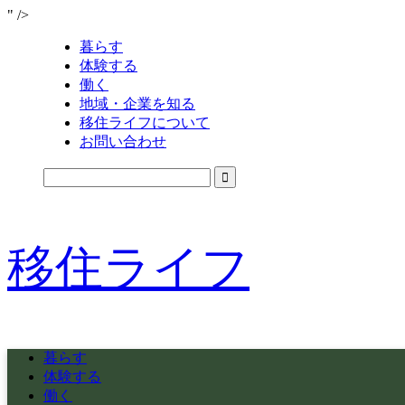
" />
暮らす
体験する
働く
地域・企業を知る
移住ライフについて
お問い合わせ
移住ライフ
暮らす
体験する
働く