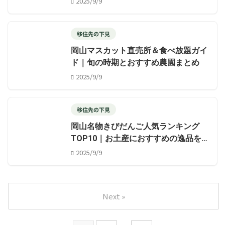
2025/9/9
移住先の下見
岡山マスカット直売所＆食べ放題ガイ
ド｜旬の時期とおすすめ農園まとめ
2025/9/9
移住先の下見
岡山名物きびだんご人気ランキング
TOP10｜お土産におすすめの逸品を徹
底紹介
2025/9/9
Next »